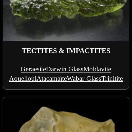
TECTITES & IMPACTITES
Geraesite
Darwin Glass
Moldavite
Aouelloul
Atacamaïte
Wabar Glass
Trinitite