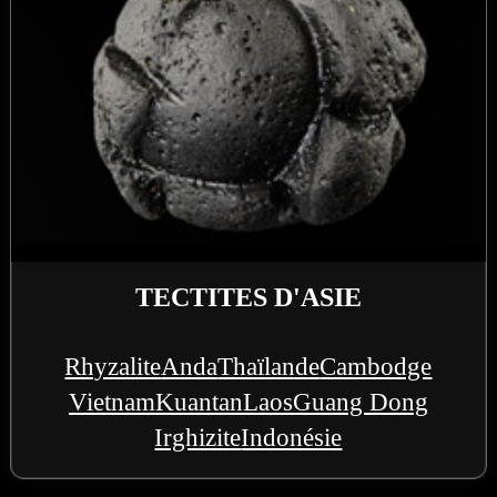
TECTITES D'ASIE
Rhyzalite
Anda
Thaïlande
Cambodge
Vietnam
Kuantan
Laos
Guang Dong
Irghizite
Indonésie