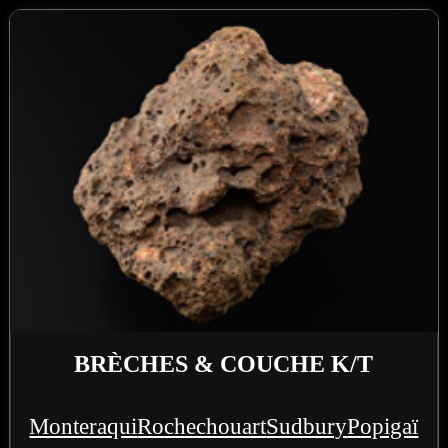
BRÈCHES & COUCHE K/T
Monteraqui
Rochechouart
Sudbury
Popigaï