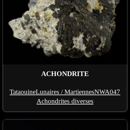
ACHONDRITE
Tataouine
Lunaires / Martiennes
NWA047
Achondrites diverses